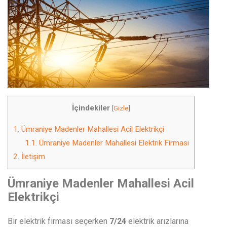
İçindekiler
[
Gizle
]
1.
Ümraniye Madenler Mahallesi Acil Elektrikçi
1.1.
Ümraniye Madenler Mahallesi Elektrik Firması
2.
İletişim
Ümraniye Madenler Mahallesi Acil
Elektrikçi
Bir elektrik firması seçerken
7/24
elektrik arızlarına