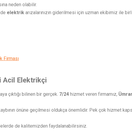
na neden olabilir.
rede
elektrik
arızalarınızın giderilmesi için uzman ekibimiz ile birl
k Firması
Acil Elektrikçi
ya çıktığı bilinen bir gerçek.
7/24
hizmet veren firmamız,
Ümrani
l kaybının önüne geçilmesi oldukça önemlidir. Pek çok hizmet kaps
allelerde de kalitemizden faydalanabilirsiniz.