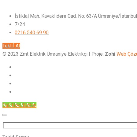
İstiklal Mah. Kavaklıdere Cad. No: 63/A Ümraniye/İstanbul
7/24
0216 540 69 90
Teklif Al
© 2023 Zmt Elektrik Ümraniye Elektrikçi | Proje:
Zohi
Web Çözü
Call Now Button