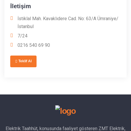
İletişim
İstiklal Mah. Kavaklıdere Cad. No: 63/A Ümraniye/
İstanbul
7/24
0216 540 69 90
Teklif Al
Elektrik Taahhüt, konusunda faaliyet gösteren ZMT Elektrik,