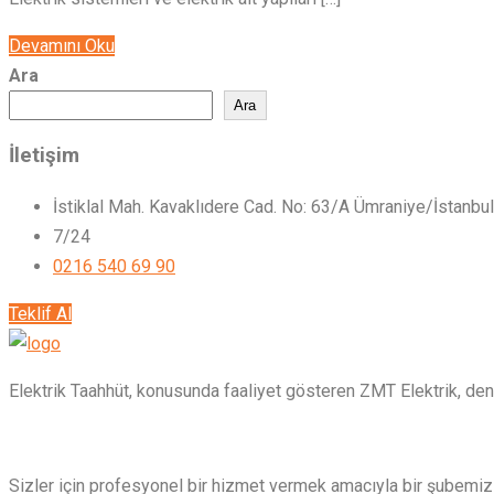
Devamını Oku
Ara
Ara
İletişim
İstiklal Mah. Kavaklıdere Cad. No: 63/A Ümraniye/İstanbul
7/24
0216 540 69 90
Teklif Al
Elektrik Taahhüt, konusunda faaliyet gösteren ZMT Elektrik, den
Sizler için profesyonel bir hizmet vermek amacıyla bir şubemiz 