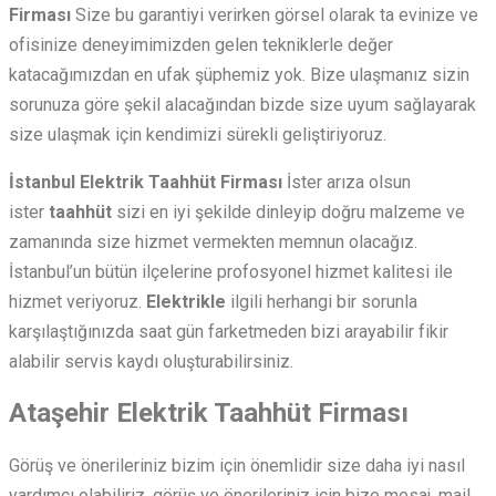
Firması
Size bu garantiyi verirken görsel olarak ta evinize ve
ofisinize deneyimimizden gelen tekniklerle değer
katacağımızdan en ufak şüphemiz yok. Bize ulaşmanız sizin
sorunuza göre şekil alacağından bizde size uyum sağlayarak
size ulaşmak için kendimizi sürekli geliştiriyoruz.
İstanbul Elektrik Taahhüt Firması
İster arıza olsun
ister
taahhüt
sizi en iyi şekilde dinleyip doğru malzeme ve
zamanında size hizmet vermekten memnun olacağız.
İstanbul’un bütün ilçelerine profosyonel hizmet kalitesi ile
hizmet veriyoruz.
Elektrikle
ilgili herhangi bir sorunla
karşılaştığınızda saat gün farketmeden bizi arayabilir fikir
alabilir servis kaydı oluşturabilirsiniz.
Ataşehir Elektrik Taahhüt Firması
Görüş ve önerileriniz bizim için önemlidir size daha iyi nasıl
yardımcı olabiliriz, görüş ve önerileriniz için bize mesaj, mail