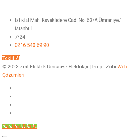
İstiklal Mah. Kavaklıdere Cad. No: 63/A Ümraniye/
İstanbul
7/24
0216 540 69 90
Teklif Al
© 2023 Zmt Elektrik Ümraniye Elektrikçi | Proje:
Zohi
Web
Çözümleri
Call Now Button