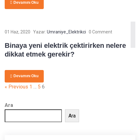
Devamını Oku
01 Haz, 2020
Yazar:
Umraniye_Elektrikci
0 Comment
Binaya yeni elektrik çektirirken nelere
dikkat etmek gerekir?
Devamını Oku
Yazı
« Previous
1
…
5
6
sayfalaması
Ara
Ara