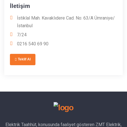
İletişim
İstiklal Mah. Kavaklıdere Cad. No: 63/A Ümraniye/
İstanbul
7/24
0216 540 69 90
Teklif Al
Elektrik Taahhüt, konusunda faaliyet gösteren ZMT Elektrik,